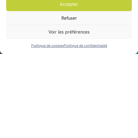
Accepter
Vos démarches en ligne
Refuser
Agenda
Voir les préférences
Actualités
Nous contacter
Politique de cookies
Politique de confidentialité
ACCÈS RAPIDE
Horaires d’ouverture
Mentions légales
Politique de confidentialité
Gestion des données personnelles
Politique de cookies (UE)
Réalisation :
notrestudio.fr