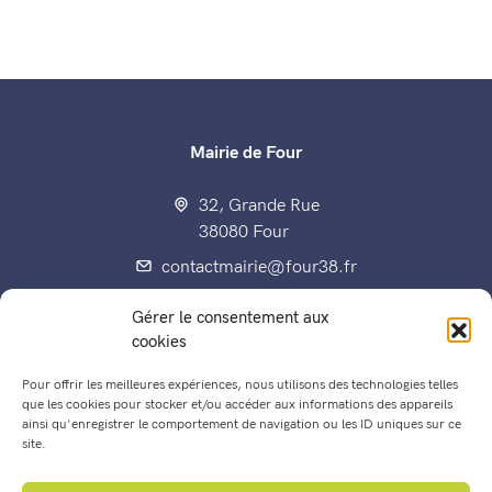
Mairie de Four
32, Grande Rue
38080 Four
contactmairie@four38.fr
04 74 92 70 80
Gérer le consentement aux
Fax : 04 74 92 60 15
cookies
Pour offrir les meilleures expériences, nous utilisons des technologies telles
que les cookies pour stocker et/ou accéder aux informations des appareils
ainsi qu'enregistrer le comportement de navigation ou les ID uniques sur ce
Enfance, éducation, jeunesse
site.
Les Conseils municipaux