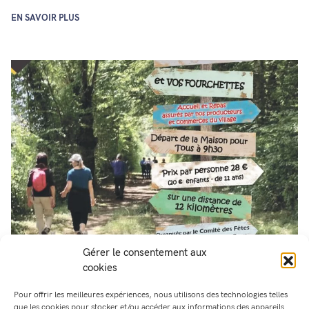
EN SAVOIR PLUS
Gérer le consentement aux
Marche gourmande
cookies
3 mars 2026
Non classé
Pour offrir les meilleures expériences, nous utilisons des technologies telles
que les cookies pour stocker et/ou accéder aux informations des appareils