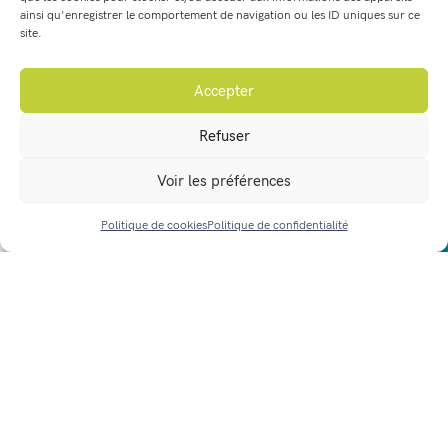
EN SAVOIR PLUS
ainsi qu'enregistrer le comportement de navigation ou les ID uniques sur ce
site.
Accepter
Refuser
Voir les préférences
Politique de cookies
Politique de confidentialité
ACCÈS RAPIDE
Lutte contre les frelons asiatiques
1 févr. 2026
Non classé
Le frelon asiatique est un prédateur redoutable des abeilles,