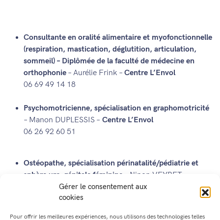
Consultante en oralité alimentaire et myofonctionnelle
(respiration, mastication, déglutition, articulation,
sommeil) – Diplômée de la faculté de médecine en
orthophonie
– Aurélie Frink –
Centre L’Envol
06 69 49 14 18
Psychomotricienne, spécialisation en graphomotricité
– Manon DUPLESSIS –
Centre L’Envol
06 26 92 60 51
Ostéopathe
, spécialisation périnatalité/pédiatrie et
sphère uro-génitale féminine
– Ninon VEYRET –
Centre L’Envol
Gérer le consentement aux
cookies
06 13 19 65 33
Pour offrir les meilleures expériences, nous utilisons des technologies telles
Psychologue Clinicienne, spécialisée dans le