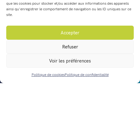
que les cookies pour stocker et/ou accéder aux informations des appareils
développement de l’enfant, l’éducation et la santé
et
ainsi qu'enregistrer le comportement de navigation ou les ID uniques sur ce
les troubles neuro-développementaux –
site.
praticienne
EMDR
– psycho traumatologie –
Consultante en réflexes archaïques – Léa JAMBOT –
Accepter
Centre L’Envol
Refuser
Voir les préférences
Politique de cookies
Politique de confidentialité
ACCÈS RAPIDE
Mairie de Four
32, Grande Rue
38080 Four
contactmairie@four38.fr
04 74 92 70 80
Fax : 04 74 92 60 15