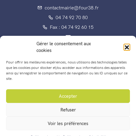
contactmairie@four38.fr
04 74 92 70 80
Fax : 04 74 92 60 15
Gérer le consentement aux
cookies
Enfance, éducation, jeunesse
Pour offrir les meilleures expériences, nous utilisons des technologies telles
Les Conseils municipaux
que les cookies pour stocker et/ou accéder aux informations des appareils
ainsi qu'enregistrer le comportement de navigation ou les ID uniques sur ce
Vos démarches en ligne
site.
Agenda
Accepter
Actualités
Refuser
Nous contacter
Voir les préférences
Horaires d’ouverture