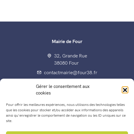
Mairie de Four
32, Grande Rue
38080 Four
contactmairie@four38.fr
04 74 92 70 80
Gérer le consentement aux
Fax : 04 74 92 60 15
cookies
Pour offrir les meilleures expériences, nous utilisons des technologies telles
que les cookies pour stocker et/ou accéder aux informations des appareils
ainsi qu'enregistrer le comportement de navigation ou les ID uniques sur ce
Enfance, éducation, jeunesse
site.
Les Conseils municipaux