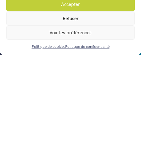
Accepter
Vos démarches en ligne
Refuser
Agenda
Voir les préférences
Actualités
Nous contacter
Politique de cookies
Politique de confidentialité
ACCÈS RAPIDE
Horaires d’ouverture
Mentions légales
Politique de confidentialité
Gestion des données personnelles
Politique de cookies (UE)
Réalisation :
notrestudio.fr