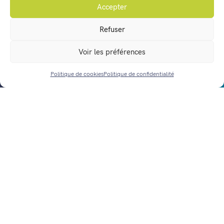
Accepter
Vos démarches en ligne
Refuser
Agenda
Voir les préférences
Actualités
Nous contacter
Politique de cookies
Politique de confidentialité
ACCÈS RAPIDE
Horaires d’ouverture
Mentions légales
Politique de confidentialité
Gestion des données personnelles
Politique de cookies (UE)
Réalisation :
notrestudio.fr