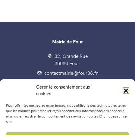
Mairie de Four
32, Grande Rue
38080 Four
contactmairie@four38.fr
04 74 92 70 80
Gérer le consentement aux
Fax : 04 74 92 60 15
cookies
Pour offrir les meilleures expériences, nous utilisons des technologies telles
que les cookies pour stocker et/ou accéder aux informations des appareils
ainsi qu'enregistrer le comportement de navigation ou les ID uniques sur ce
Enfance, éducation, jeunesse
site.
Les Conseils municipaux