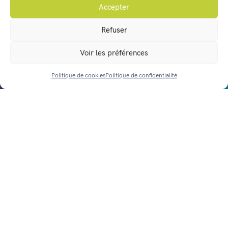
Accepter
Vos démarches en ligne
Refuser
Agenda
Voir les préférences
Actualités
Nous contacter
Politique de cookies
Politique de confidentialité
ACCÈS RAPIDE
Horaires d’ouverture
Mentions légales
Politique de confidentialité
Gestion des données personnelles
Politique de cookies (UE)
Réalisation :
notrestudio.fr