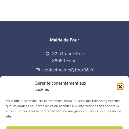
Mairie de Four
32, Grande Rue
38080 Four
contactmairie@four38.fr
04 74 92 70 80
Gérer le consentement aux
Fax : 04 74 92 60 15
cookies
Pour offrir les meilleures expériences, nous utilisons des technologies telles
que les cookies pour stocker et/ou accéder aux informations des appareils
ainsi qu'enregistrer le comportement de navigation ou les ID uniques sur ce
Enfance, éducation, jeunesse
site.
Les Conseils municipaux