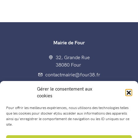
Mairie de Four
32, Grande Rue
38080 Four
contactmairie@four38.fr
04 74 92 70 80
Gérer le consentement aux
Fax : 04 74 92 60 15
cookies
Pour offrir les meilleures expériences, nous utilisons des technologies telles
que les cookies pour stocker et/ou accéder aux informations des appareils
ainsi qu'enregistrer le comportement de navigation ou les ID uniques sur ce
Enfance, éducation, jeunesse
site.
Les Conseils municipaux