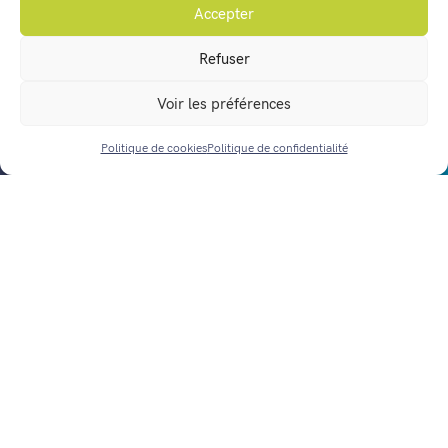
Accepter
Vos démarches en ligne
Refuser
Agenda
Voir les préférences
Actualités
Nous contacter
Politique de cookies
Politique de confidentialité
ACCÈS RAPIDE
Horaires d’ouverture
Mentions légales
Politique de confidentialité
Gestion des données personnelles
Politique de cookies (UE)
Réalisation :
notrestudio.fr