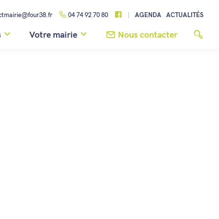
ctmairie@four38.fr
04 74 92 70 80
AGENDA
ACTUALITÉS
s
Votre mairie
Nous contacter
Agenda
Soirée ŒNOLOGIE