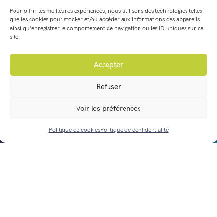
04 74 92 70 80
Pour offrir les meilleures expériences, nous utilisons des technologies telles
Fax : 04 74 92 60 15
que les cookies pour stocker et/ou accéder aux informations des appareils
ainsi qu'enregistrer le comportement de navigation ou les ID uniques sur ce
site.
Enfance, éducation, jeunesse
Accepter
Les Conseils municipaux
Refuser
Vos démarches en ligne
Voir les préférences
Agenda
Politique de cookies
Politique de confidentialité
ACCÈS RAPIDE
Actualités
Nous contacter
Horaires d’ouverture