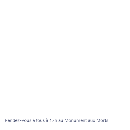
du 19 mars 1962
19 mars - 19 mars | 17:00 à 19:00
Rendez-vous à tous à 17h au Monument aux Morts