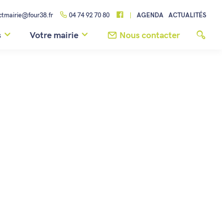
ctmairie@four38.fr
04 74 92 70 80
AGENDA
ACTUALITÉS
s
Votre mairie
Nous contacter
Agenda
Cérémonie cessez le feu de la guerre d’Algérie