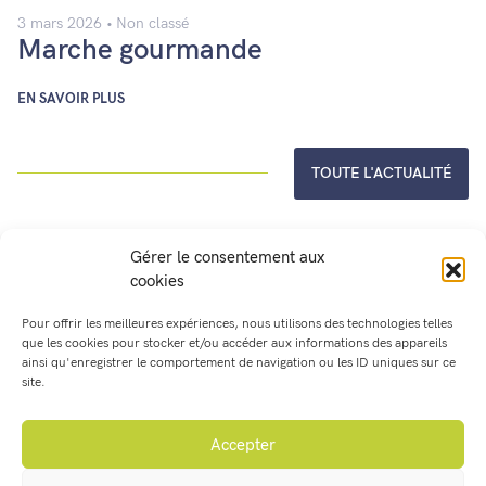
3 mars 2026
Non classé
Marche gourmande
EN SAVOIR PLUS
TOUTE L'ACTUALITÉ
Gérer le consentement aux
Agenda
cookies
Pour offrir les meilleures expériences, nous utilisons des technologies telles
août
2026
que les cookies pour stocker et/ou accéder aux informations des appareils
ainsi qu'enregistrer le comportement de navigation ou les ID uniques sur ce
site.
LUN.
MAR.
MER.
JEU.
VEN.
SAM.
DIM.
Accepter
27
28
29
30
31
1
2