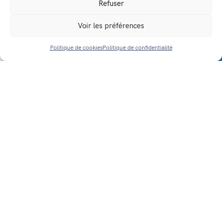
Refuser
3
4
5
6
7
8
9
Voir les préférences
10
11
12
13
14
15
16
Politique de cookies
Politique de confidentialité
ACCÈS RAPIDE
17
18
19
20
21
22
23
24
25
26
27
28
29
30
31
1
2
3
4
5
6
Menu de la cantine
Découvrez le menu de la semaine